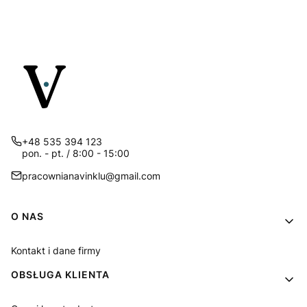
+48 535 394 123
pon. - pt. / 8:00 - 15:00
pracownianavinklu@gmail.com
Linki w stopce
O NAS
Kontakt i dane firmy
OBSŁUGA KLIENTA