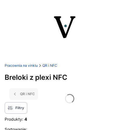
Pracownia na vinklu
QR i NFC
Breloki z plexi NFC
QR i NFC
Filtry
Produkty:
4
Lista produktów
Sortowanie: