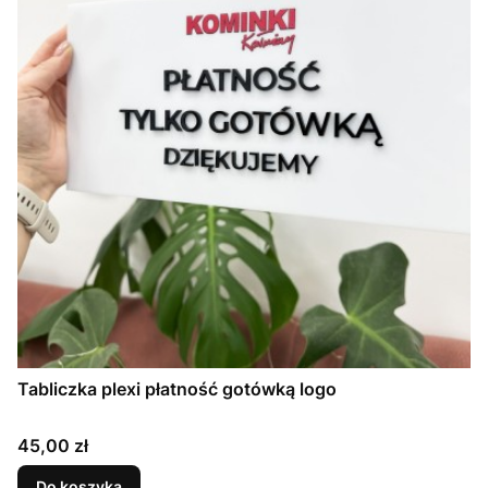
Tabliczka plexi płatność gotówką logo
Cena
45,00 zł
Do koszyka