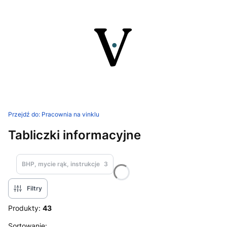
Przejdź do:
Pracownia na vinklu
Tabliczki informacyjne
BHP, mycie rąk, instrukcje
3
Filtry
Produkty:
43
Lista produktów
Sortowanie: