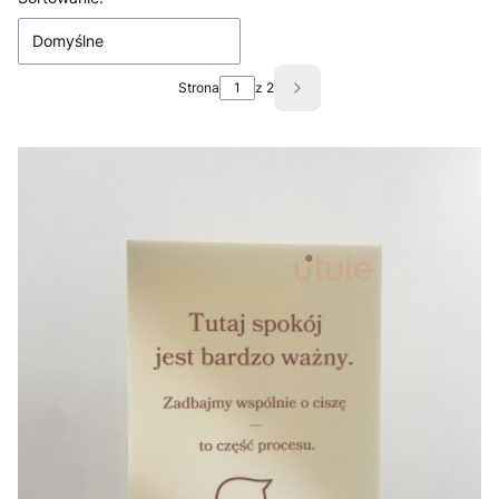
Domyślne
Strona
z 2
Następne produkty