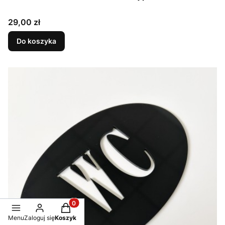
Cena
29,00 zł
Do koszyka
Produkty w koszyku: 0. Zobacz szczegóły
Menu
Zaloguj się
Koszyk