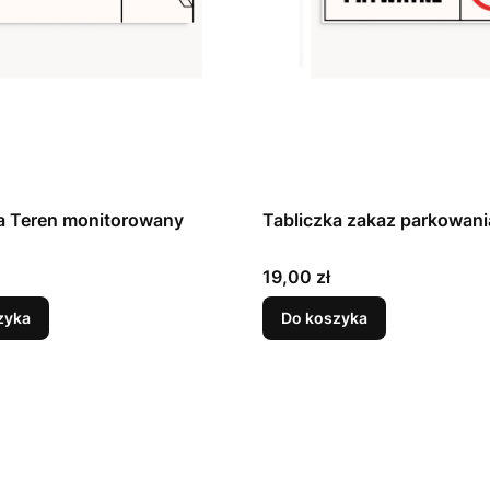
a Teren monitorowany
Tabliczka zakaz parkowani
Cena
19,00 zł
zyka
Do koszyka