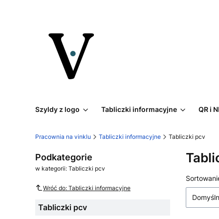
Szyldy z logo
Tabliczki informacyjne
QR i 
Pracownia na vinklu
Tabliczki informacyjne
Tabliczki pcv
Tabli
Podkategorie
w kategorii: Tabliczki pcv
Lista
Sortowani
Wróć do: Tabliczki informacyjne
Domyśl
Tabliczki pcv