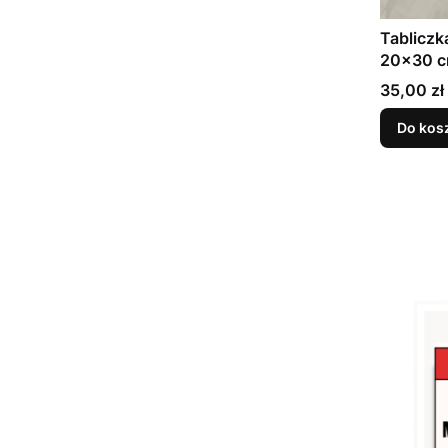
Tabliczk
20x30 
Cena
35,00 zł
Do kos