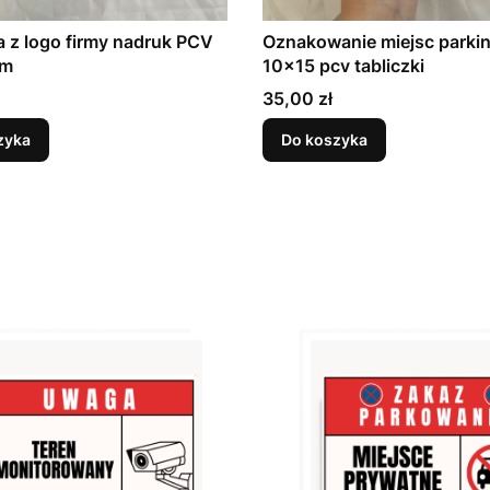
a z logo firmy nadruk PCV
Oznakowanie miejsc park
cm
10x15 pcv tabliczki
Cena
35,00 zł
zyka
Do koszyka