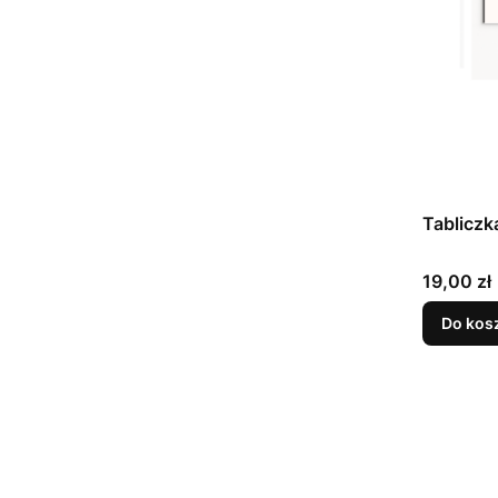
Tabliczk
Cena
19,00 zł
Do kos