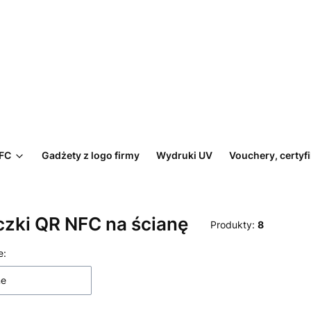
NFC
Gadżety z logo firmy
Wydruki UV
Vouchery, certyf
czki QR NFC na ścianę
Produkty:
8
 produktów
e:
ne