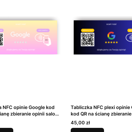
a NFC opinie Google kod
Tabliczka NFC plexi opinie
ianę zbieranie opinii salon
kod QR na ścianę zbieranie 
granat
Cena
45,00 zł