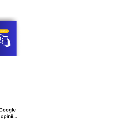
 Google
opinii