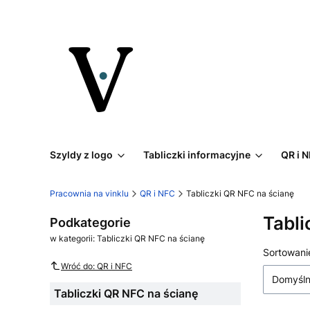
Szyldy z logo
Tabliczki informacyjne
QR i 
Pracownia na vinklu
QR i NFC
Tabliczki QR NFC na ścianę
Tabli
Podkategorie
w kategorii: Tabliczki QR NFC na ścianę
Lista
Sortowani
Wróć do: QR i NFC
Domyśl
Tabliczki QR NFC na ścianę