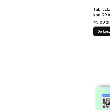
Tabliczk
kod QR n
nadruk
Cena
45,00 zł
Do kos