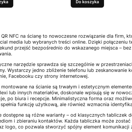
zyka
Do koszyka
i QR NFC na ścianę to nowoczesne rozwiązanie dla firm, kt
social media lub wybranych treści online. Dzięki połączen
sekund przejść bezpośrednio do wskazanego miejsca – be
ania.
yczne narzędzie sprawdza się szczególnie w przestrzeniach,
ny. Wystarczy jedno zbliżenie telefonu lub zeskanowanie ko
mie, Facebooku czy strony internetowej.
i montowane na ścianie są trwałym i estetycznym elemen
plexi lub innych materiałów, doskonale wpisują się w nowo
cje, po biura i recepcje. Minimalistyczna forma oraz możliw
o spełnia funkcję użytkową, ale również wzmacnia identyfik
e dostępne są różne warianty – od klasycznych tabliczek 
ediom i zbieraniu kontaktów. Każda tabliczka może zosta
raz logo, co pozwala stworzyć spójny element komunikacji z