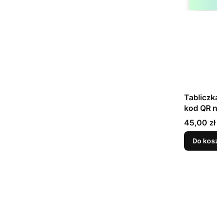
Tabliczk
kod QR n
błękit
Cena
45,00 zł
Do kos