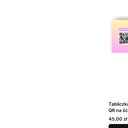
Tabliczk
QR na śc
beauty
Cena
45,00 zł