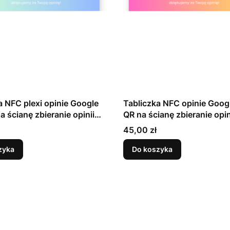
a NFC plexi opinie Google
Tabliczka NFC opinie Goog
a ścianę zbieranie opinii
QR na ścianę zbieranie opin
energetyczny kolor (1)
Cena
45,00 zł
zyka
Do koszyka