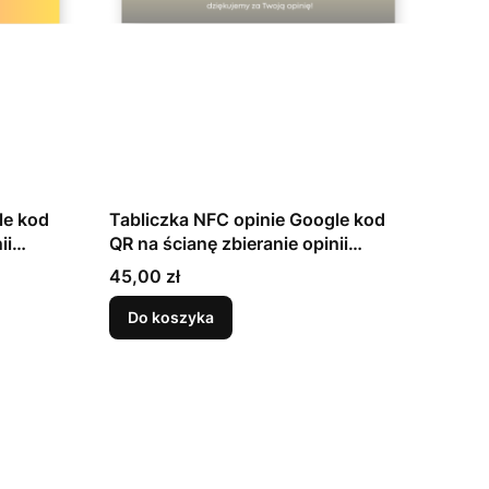
le kod
Tabliczka NFC opinie Google kod
ii
QR na ścianę zbieranie opinii
stalowy kolor
Cena
45,00 zł
Do koszyka