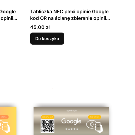
 Google
Tabliczka NFC plexi opinie Google
opinii
kod QR na ścianę zbieranie opinii
grafit
Cena
45,00 zł
Do koszyka