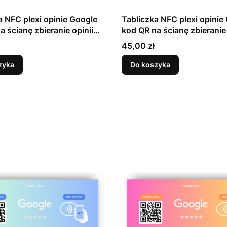
a NFC plexi opinie Google
Tabliczka NFC plexi opinie
a ścianę zbieranie opinii
kod QR na ścianę zbieranie 
czarny
Cena
45,00 zł
zyka
Do koszyka